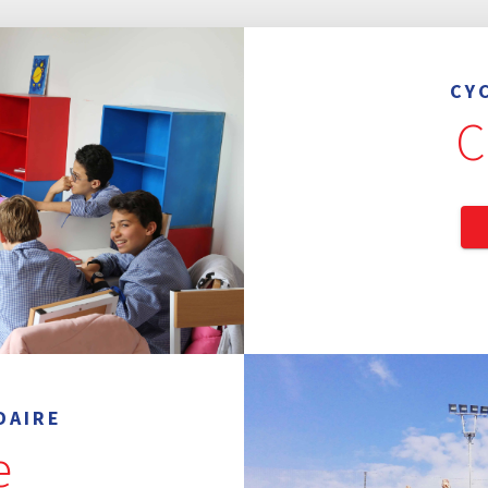
CY
C
DAIRE
e