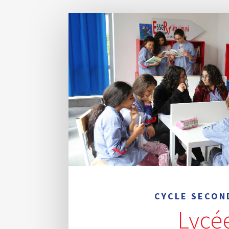
CYCLE SECON
Lycé