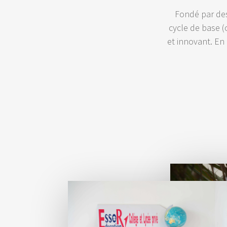
Fondé par des 
cycle de base (
et innovant. En