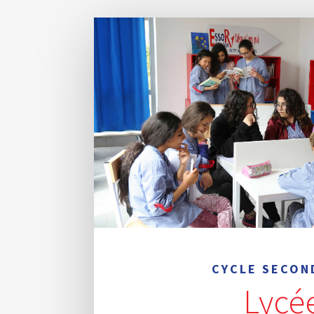
CYCLE SECON
Lycé