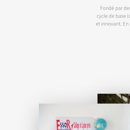
Fondé par des 
cycle de base (
et innovant. En