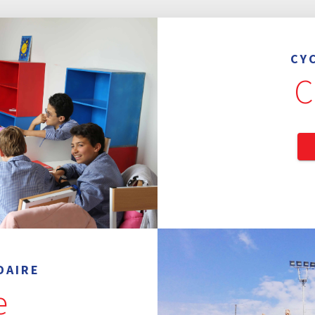
CY
C
DAIRE
e