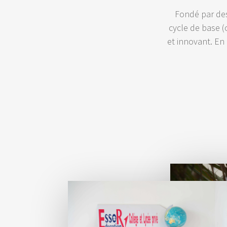
Fondé par des 
cycle de base (
et innovant. En