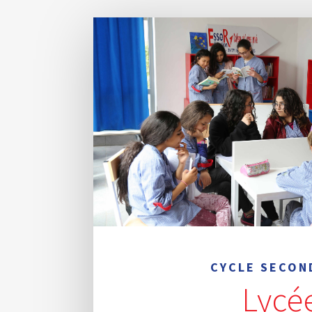
CYCLE SECON
Lycé