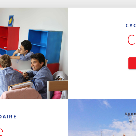
CY
C
DAIRE
e