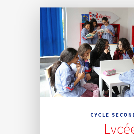
CYCLE SECON
Lycé