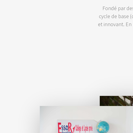
Fondé par des 
cycle de base (
et innovant. En