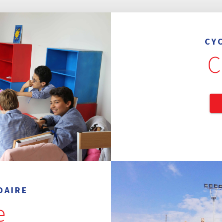
CY
C
DAIRE
e