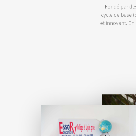
Fondé par des 
cycle de base (
et innovant. En