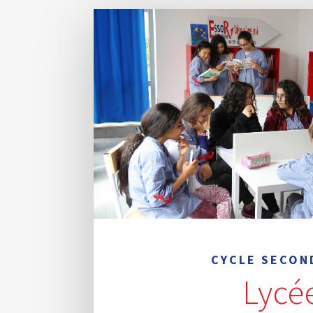
CYCLE SECON
Lycé