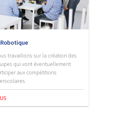
obotique
us travaillons sur la création des
uipes qui vont éventuellement
rticiper aux compétitions
terscolaires
LUS