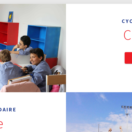
CY
C
DAIRE
e